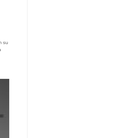
n su
a