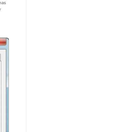
nas
r