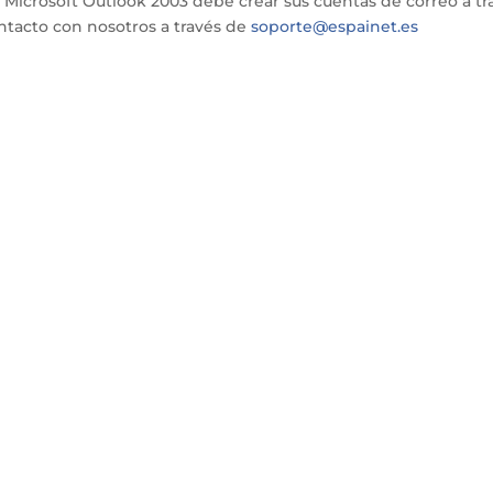
 Microsoft Outlook 2003 debe crear sus cuentas de correo a tr
ntacto con nosotros a través de
soporte@espainet.es