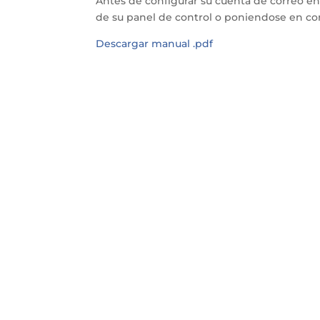
Antes de configurar su cuenta de correo en
de su panel de control o poniendose en co
Descargar manual .pdf