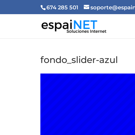
674 285 501
soporte@espain
fondo_slider-azul