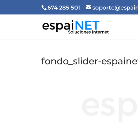
674 285 501
soporte@espain
fondo_slider-espaine