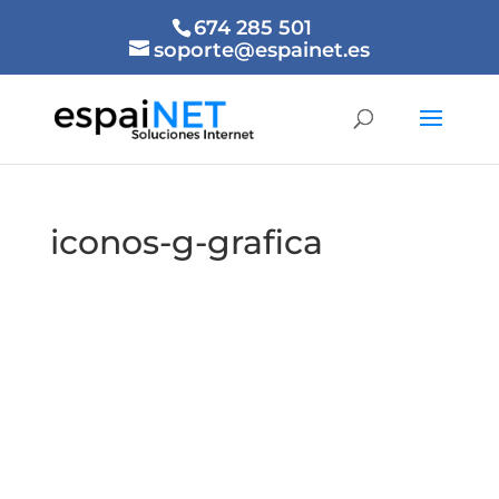
674 285 501
soporte@espainet.es
iconos-g-grafica