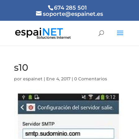
674 285 501
soporte@espainet.es
s10
por
espainet
|
Ene 4, 2017
|
0 Comentarios