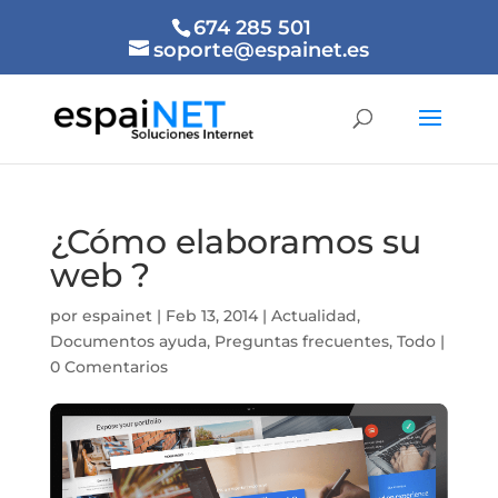
674 285 501
soporte@espainet.es
¿Cómo elaboramos su
web ?
por
espainet
|
Feb 13, 2014
|
Actualidad
,
Documentos ayuda
,
Preguntas frecuentes
,
Todo
|
0 Comentarios